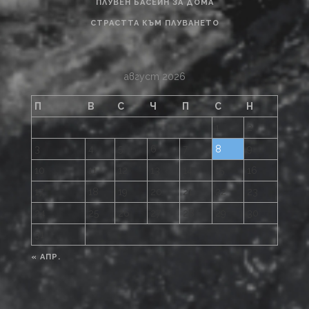
ПЛУВЕН БАСЕЙН ЗА ДОМА
СТРАСТТА КЪМ ПЛУВАНЕТО
август 2026
П
В
С
Ч
П
С
Н
1
2
3
4
5
6
7
8
9
10
11
12
13
14
15
16
17
18
19
20
21
22
23
24
25
26
27
28
29
30
31
« АПР.