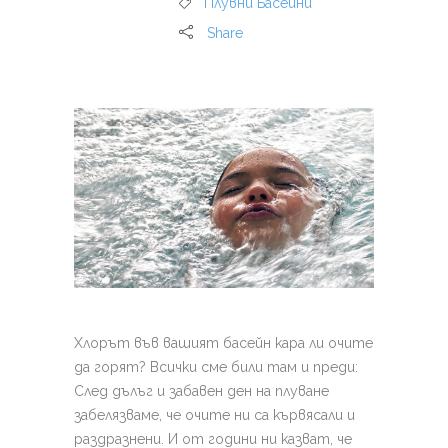
Плувни Басейни
Share
Хлорът във вашият басейн кара ли очите
да горят? Всички сме били там и преди:
След дълъг и забавен ден на плуване
забелязваме, че очите ни са кървясали и
раздразнени. И от години ни казват, че