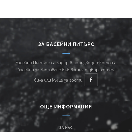
ЗА БАСЕЙНИ ПИТЪРС
Басейни Питърс са лидер в производството на
басейни за вкопаване във вашият двор, хотел,
вила или къща за гости.
ОЩЕ ИНФОРМАЦИЯ
ЗА НАС