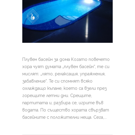
Плувен басейн за дома Когато повечето
хора чуят думата „плувен басейн“, те си
мислят: „лято, релаксация, упражнения,
забавление“. Те си спомнят всяко
охлаждащо къпане, което са взели през
горещите летни дни. Срещите,
партитата и, разбира се, игрите във
водата. По същество хората свързват
басейните с положителни неща. Сега,...