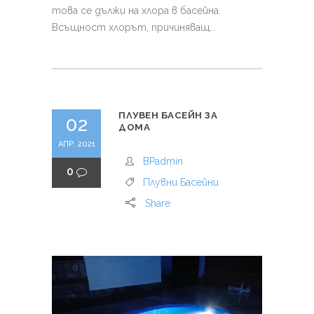
това се дължи на хлора в басейна.
Всъщност хлорът, причиняващ...
ПЛУВЕН БАСЕЙН ЗА
02
ДОМА
АПР. 2021
BPadmin
0
Плувни Басейни
Share