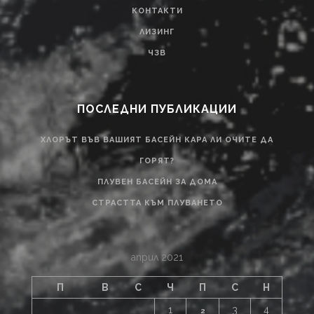
КОНТАКТИ
ЛИЗИНГ
ЧЗВ
ПОСЛЕДНИ ПУБЛИКАЦИИ
ХЛОРЪТ ВЪВ ВАШИЯТ БАСЕЙН КАРА ЛИ ОЧИТЕ ДА
ГОРЯТ?
ПЛУВЕН БАСЕЙН ЗА ДОМА
СТРАСТТА КЪМ ПЛУВАНЕТО
април 2021
П
В
С
Ч
П
С
Н
1
3
4
2