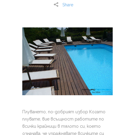
Share
Плуването, по-добрият избор Когато
плувате, вие всъщност работите по
всички крайници в тялото си, което
означава, че упражнявате всичките си