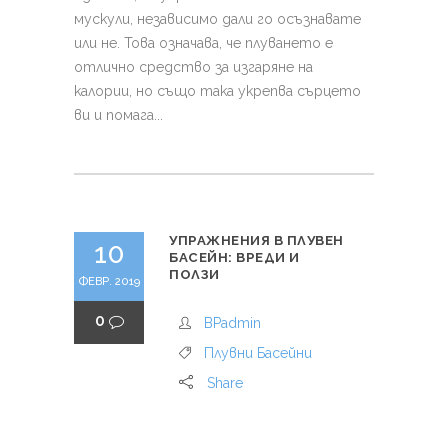
мускули, независимо дали го осъзнавате
или не. Това означава, че плуването е
отлично средство за изгаряне на
калории, но също така укрепва сърцето
ви и помага...
УПРАЖНЕНИЯ В ПЛУВЕН
10
БАСЕЙН: ВРЕДИ И
ПОЛЗИ
ФЕВР. 2019
0
BPadmin
Плувни Басейни
Share