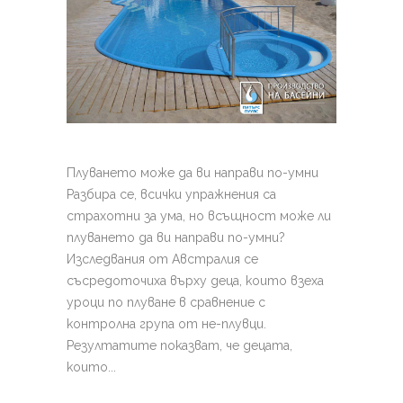
Плуването може да ви направи по-умни
Разбира се, всички упражнения са
страхотни за ума, но всъщност може ли
плуването да ви направи по-умни?
Изследвания от Австралия се
съсредоточиха върху деца, които взеха
уроци по плуване в сравнение с
контролна група от не-плувци.
Резултатите показват, че децата,
които...