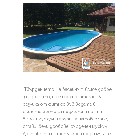
Твърдението, че басейнът влияе добре
за здравето, не е неоснователно. За
разлика от фитнес във водата в
същото време са подложени почти
всички мускулни групи на натоварване,
стави, бели дробове, сърдечен мускул..
Доставката на топла вода под налягане