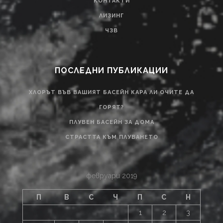
КОНТАКТИ
ЛИЗИНГ
ЧЗВ
ПОСЛЕДНИ ПУБЛИКАЦИИ
ХЛОРЪТ ВЪВ ВАШИЯТ БАСЕЙН КАРА ЛИ ОЧИТЕ ДА
ГОРЯТ?
ПЛУВЕН БАСЕЙН ЗА ДОМА
СТРАСТТА КЪМ ПЛУВАНЕТО
февруари 2019
П
В
С
Ч
П
С
Н
1
2
3