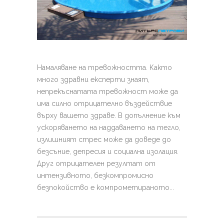
Намаляване на тревожността. Както
много здравни експерти знаят,
непрекъснатата тревожност може да
има силно отрицателно въздействие
върху вашето здраве. В допълнение към
ускоряването на наддаването на тегло,
излишният стрес може да доведе до
безсъние, депресия и социална изолация.
Друг отрицателен резултат от
интензивното, безкомпромисно
безпокойство е компрометираното...