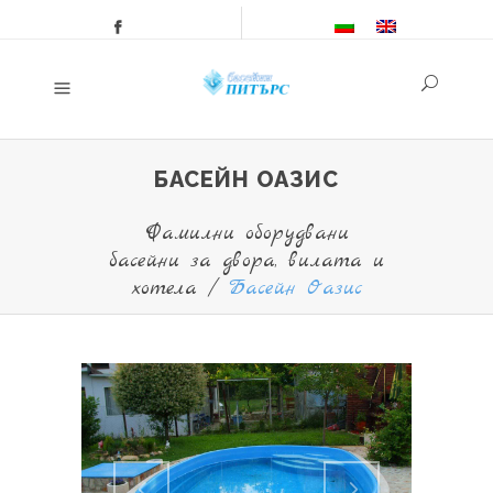
БАСЕЙН ОАЗИС
Фамилни оборудвани
басейни за двора, вилата и
хотела
/
Басейн Оазис