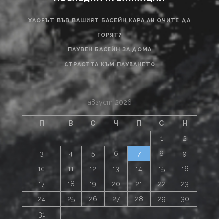
ХЛОРЪТ ВЪВ ВАШИЯТ БАСЕЙН КАРА ЛИ ОЧИТЕ ДА
ГОРЯТ?
ПЛУВЕН БАСЕЙН ЗА ДОМА
СТРАСТТА КЪМ ПЛУВАНЕТО
август 2026
П
В
С
Ч
П
С
Н
1
2
3
4
5
6
7
8
9
10
11
12
13
14
15
16
17
18
19
20
21
22
23
24
25
26
27
28
29
30
31