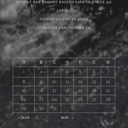
ХЛОРЪТ ВЪВ ВАШИЯТ БАСЕЙН КАРА ЛИ ОЧИТЕ ДА
ГОРЯТ?
ПЛУВЕН БАСЕЙН ЗА ДОМА
СТРАСТТА КЪМ ПЛУВАНЕТО
юли 2019
П
В
С
Ч
П
С
Н
1
3
4
5
6
7
2
8
9
10
11
12
13
14
15
16
17
18
19
20
21
22
23
24
25
26
27
28
29
30
31
« МАЙ
МАР. »