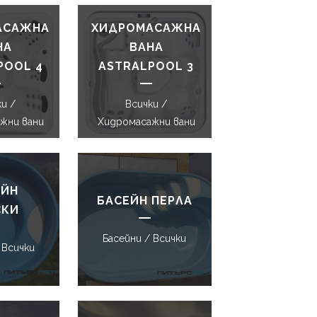
АСАЖНА
ХИДРОМАСАЖНА
НА
ВАНА
POOL 4
ASTRALPOOL 3
и /
Всички /
жни вани
Хидромасажни вани
ЕЙН
БАСЕЙН ПЕРЛА
СКИ
Басейни / Всички
 Всички