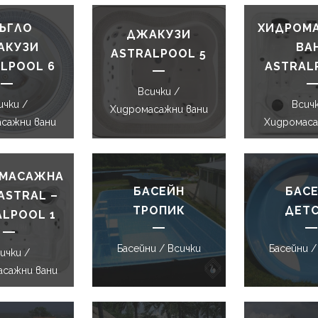
ЪГЛО
ХИДРОМ
ДЖАКУЗИ
АКУЗИ
ВА
ASTRALPOOL 5
LPOOL 6
ASTRAL
Всички /
ички /
Всичк
Хидромасажни вани
сажни вани
Хидромаса
МАСАЖНА
БАСЕЙН
БАС
ASTRAL –
ТРОПИК
ДЕТ
ALPOOL 1
Басейни / Всички
Басейни /
ички /
сажни вани