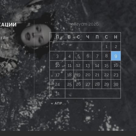
август 2026
КАЦИИ
П
В
С
Ч
П
С
Н
СЕЙН
1
2
Т?
3
4
5
6
7
8
9
10
11
12
13
14
15
16
ТО
17
18
19
20
21
22
23
24
25
26
27
28
29
30
31
« АПР.