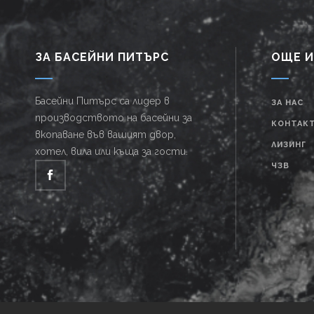
ЗА БАСЕЙНИ ПИТЪРС
ОЩЕ 
Басейни Питърс са лидер в
ЗА НАС
производството на басейни за
КОНТАК
вкопаване във вашият двор,
ЛИЗИНГ
хотел, вила или къща за гости.
ЧЗВ