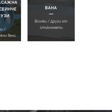
АСАЖНА
ВАНА
СЕЙНЧЕ
УЗИ
Всички / Други от
стъкломати
и /
жни вани