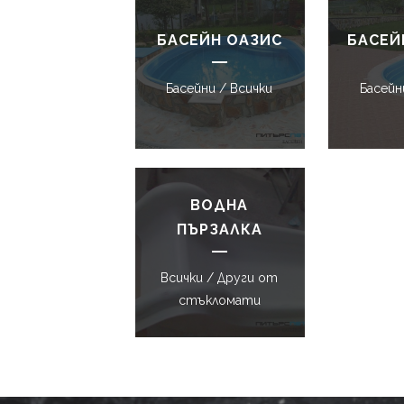
БАСЕЙН ОАЗИС
БАСЕЙ
Басейни / Всички
Басейн
ВОДНА
ПЪРЗАЛКА
Всички / Други от
стъкломати