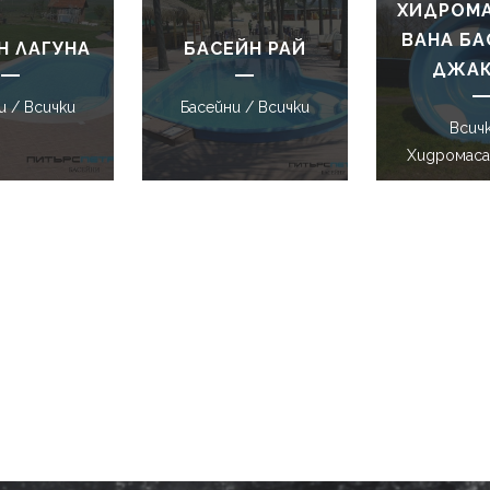
ХИДРОМ
ВАНА БА
Н ЛАГУНА
БАСЕЙН РАЙ
ДЖАК
и / Всички
Басейни / Всички
Всичк
Хидромаса